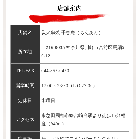
店舗案内
店舗名
炭火串焼 千恵庵（ちえあん）
〒216-0035 神奈川県川崎市宮前区馬絹5-
所在地
6-12
TEL/FAX
044-855-0470
営業時間
17:00～23:30（L.O.23:00）
定休日
水曜日
東急田園都市線宮崎台駅より徒歩15分程
アクセス
度（940m）
駐車場
無し（近隣にコインパーキング有り）