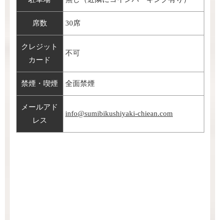
席数
30席
クレジット
不可
カード
禁煙・喫煙
全面禁煙
メールアド
info@sumibikushiyaki-chiean.com
レス